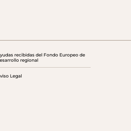
yudas recibidas del Fondo Europeo de
esarrollo regional
viso Legal
olítica de privacidad
olítica de Cookies
ondiciones de venta, cancelación y
evolución