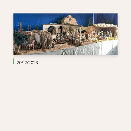
20/12/2023
Huerto Ribera inagura una nueva
experiencia: «BELENES DE NAVIDAD»
1
<
2
3
4
>